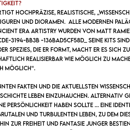
tigkeit?
rtigt hochpräzise, realistische, „wissensc
figuren und Dioramen. Alle modernen Pal
IENT ERA ARTISTRY wurden von Matt Ramie
de-3194-bb3b -136bad5cf58d_ Seine Kits sind
der Spezies, die er formt, macht er es sich z
aftlich realisierbar wie möglich zu machen
ch möglich“.
nnten Fakten und die aktuellsten wissensch
schichte Leben einzuhauchen. Alternativ gl
e Persönlichkeit haben sollte ... eine Identi
brutalen und turbulenten Leben, zu dem die
in zur Freiheit und Fantasie junger Bestien 