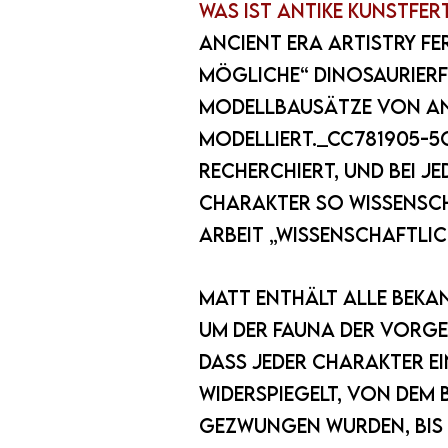
Was ist antike Kunstfer
Ancient Era Artistry fe
mögliche“ Dinosaurier
Modellbausätze von ANC
modelliert._cc781905-5c
recherchiert, und bei je
Charakter so wissensch
Arbeit „wissenschaftli
Matt enthält alle beka
um der Fauna der Vorge
dass jeder Charakter ein
widerspiegelt, von dem 
gezwungen wurden, bis h