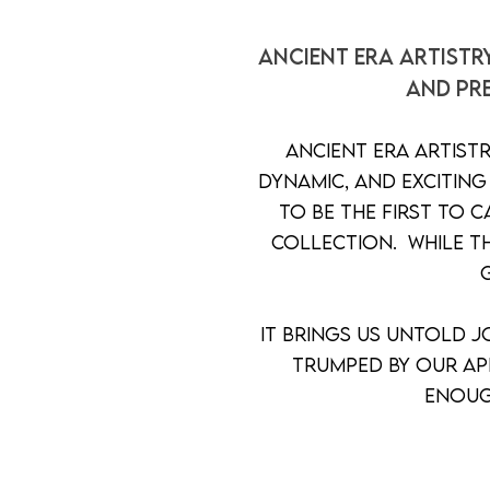
Ancient Era Artistr
and pr
Ancient era artistr
dynamic, and excitin
to be the first to 
collection. While th
It brings us untold j
trumped by our ap
enoug