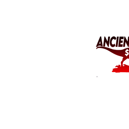
Why s
expen