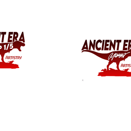
sind
rabzüge
Why Different 
Options?