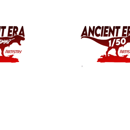
t Kunst
Was sind
ntike?
limitierte
Editionen