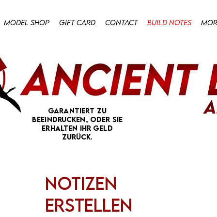
Model Shop
Gift Card
Contact
Build Notes
Mor
Garantiert zu
beeindrucken, oder Sie
erhalten Ihr Geld
zurück.
Notizen
erstellen