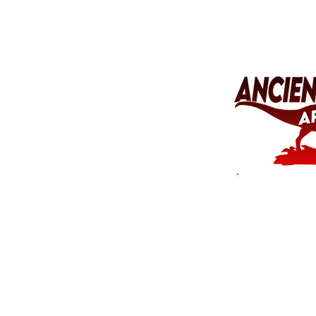
was 
künstle