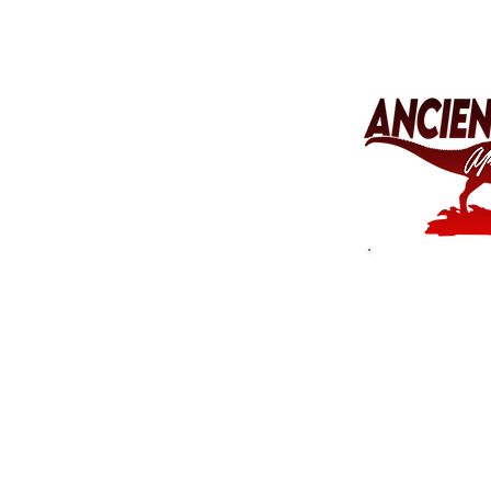
Was is
der A