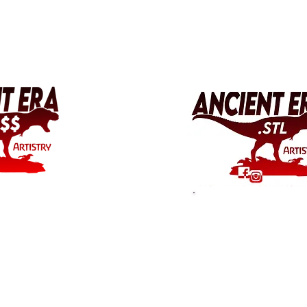
o dang
digital downl
sive?
license info