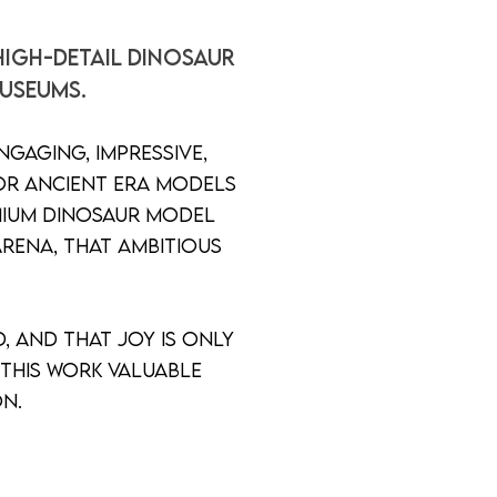
high-detail dinosaur
useums.
ngaging, impressive,
or ancient era models
emium dinosaur model
arena, that ambitious
.
, and that joy is only
this work valuable
ction.