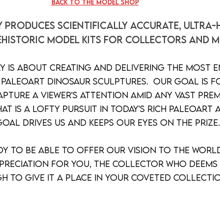
back to the model shop
y produces scientifically accurate, ultra-
ehistoric model kits for collectors and m
y is about creating and delivering the most e
g paleoart dinosaur sculptures. Our goal is f
capture a viewer's attention amid any vast pr
at is a lofty pursuit in today's rich paleoart 
goal drives us and keeps our eyes on the prize
oy to be able to offer our vision to the world
preciation for you, the collector who deems 
h to give it a place in your coveted colle