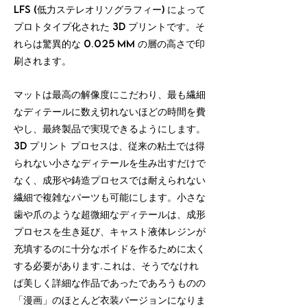
LFS (低力ステレオリソグラフィー) によって
プロトタイプ化された 3D プリントです。そ
れらは驚異的な 0.025 mm の層の高さで印
刷されます。
マットは最高の解像度にこだわり、最も繊細
なディテールに数え切れないほどの時間を費
やし、最終製品で実現できるようにします。
3D プリント プロセスは、従来の粘土では得
られない小さなディテールを生み出すだけで
なく、成形や鋳造プロセスでは耐えられない
繊細で複雑なパーツも可能にします。小さな
歯や爪のような超微細なディテールは、成形
プロセスを生き延び、キャスト液体レジンが
充填するのに十分なボイドを作るために太く
する必要があります.これは、そうでなけれ
ば美しく詳細な作品であったであろうものの
「漫画」のほとんど衣装バージョンになりま