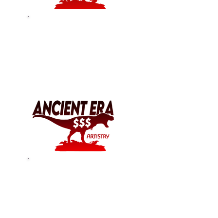
Why Different Kit
Options?
Why so dang
expensive?