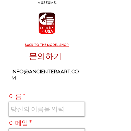
museums.
back to the model shop
문의하기
info@ancienteraart.co
m
이름
이메일