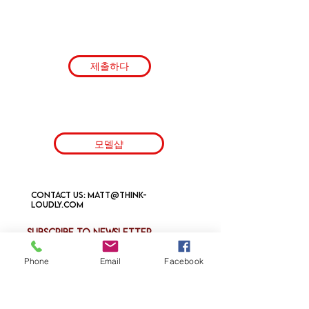
제출하다
모델샵
Contact us:
matt@think-
loudly.com
Subscribe to newsletter
Email
Phone
Email
Facebook