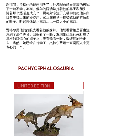
刹那间，贾格尔的遐想消失了，他发现自己在高高的树冠
下一动不动，凉爽。偶尔的雨滴敲打着他的鼻子和额头。
随着那个逐渐变成几个，贾格尔专注于几秒钟前把他从白
日梦中拉出来的沙沙声。它正在移动一棵被砍伐的树后面
的叶子。听起来像是小东西……一口大小的东西。
贾格尔用他的好眼光看着他的妹妹。他想看看她是否也注
意到了那个声音。回头看了一眼，发现她已经死死盯在了
那根触目惊心的刷子上，没有偷看一眼，缓缓朝刷子走
去。当然，她已经在行动了。杰拉尔蒂娜一直是两人中更
专心的一个。
Pachycephalosauria
LIMITED EDITION
LIMITED EDITION