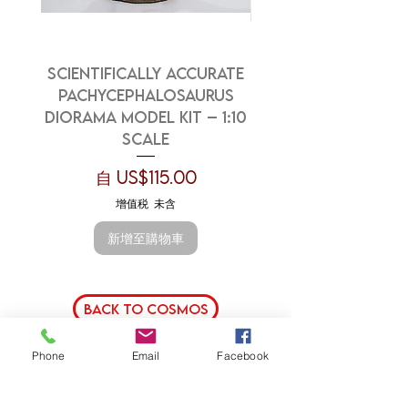
Scientifically Accurate
Scientifically Ac
Pachycephalosaurus
Dracorex Model 
Diorama Model Kit – 1:10
Scale
Collector Mo
促銷價格
自
US$115.00
增值税 未含
新增至購物車
Back to Cosmos
Phone
Email
Facebook
模型店